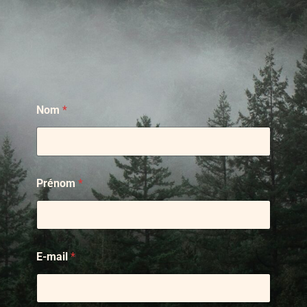
Nom
*
Prénom
*
E-mail
*